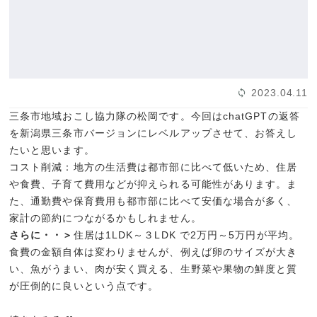
2023.04.11
三条市地域おこし協力隊の松岡です。今回はchatGPTの返答
を新潟県三条市バージョンにレベルアップさせて、お答えし
たいと思います。
コスト削減：地方の生活費は都市部に比べて低いため、住居
や食費、子育て費用などが抑えられる可能性があります。ま
た、通勤費や保育費用も都市部に比べて安価な場合が多く、
家計の節約につながるかもしれません。
さらに・・＞
住居は1LDK～３LDK で2万円～5万円が平均。
食費の金額自体は変わりませんが、例えば卵のサイズが大き
い、魚がうまい、肉が安く買える、生野菜や果物の鮮度と質
が圧倒的に良いという点です。