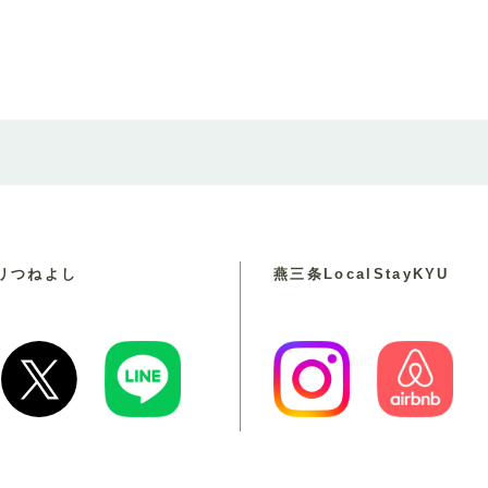
リ
つねよし
燕三条LocalStayKYU