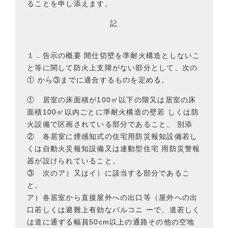
ることを申し添えます。
記
１．告示の概要 間仕切壁を準耐火構造としないこ
と等に関して防火上支障がない部分として、次の
① から③までに適合するものを定める。
① 居室の床面積が100㎡以下の階又は居室の床
面積100㎡以内ごとに準耐火構造の壁若 しくは防
火設備で区画されている部分であること。 別添
② 各居室に煙感知式の住宅用防災報知設備若し
くは自動火災報知設備又は連動型住宅 用防災警報
器が設けられていること。
③ 次のア）又はイ）に該当する部分であるこ
と。
ア）各居室から直接屋外への出口等（屋外への出
口若しくは避難上有効なバルコニ ーで、道若しく
は道に通ずる幅員50cm以上の通路その他の空地