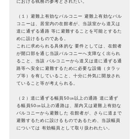
における執務の参考とされたい。
（１）避難上有効なバルコニー 避難上有効なバル
コニーは、居室内の在館者が、当該室から道又は
道に通ずる通路 等に避難することを可能とするた
めに設けるものである。
これに求められる具体的な 要件としては、在館者
が開口部を通じ当該バルコニーへ支障なく出られ
ること、当該 バルコニーから道又は道に通ずる通
路等へ安全に避難するために必要な設備（タラッ
プ等）を有していること、十分に外気に開放され
ていること等が考えられる。
（２）道に通ずる幅員50㎝以上の通路 道に通ず
る幅員50㎝以上の通路は、屋内又は避難上有効な
バルコニーから避難した 在館者が、さらに道まで
避難するために設けるものであるため、当該幅員
については 有効幅員として取り扱われたい。