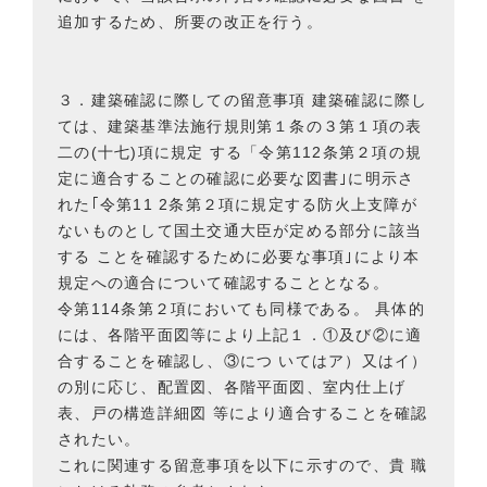
追加するため、所要の改正を行う。
３．建築確認に際しての留意事項 建築確認に際し
ては、建築基準法施行規則第１条の３第１項の表
二の(十七)項に規定 する「令第112条第２項の規
定に適合することの確認に必要な図書｣に明示さ
れた｢令第11 2条第２項に規定する防火上支障が
ないものとして国土交通大臣が定める部分に該当
する ことを確認するために必要な事項｣により本
規定への適合について確認することとなる。
令第114条第２項においても同様である。 具体的
には、各階平面図等により上記１．①及び②に適
合することを確認し、③につ いてはア）又はイ）
の別に応じ、配置図、各階平面図、室内仕上げ
表、戸の構造詳細図 等により適合することを確認
されたい。
これに関連する留意事項を以下に示すので、貴 職