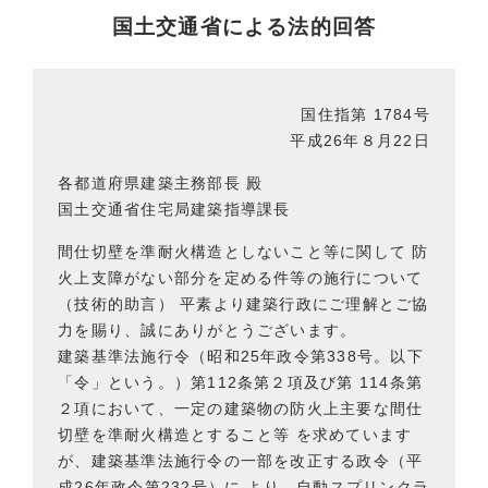
国土交通省による法的回答
国住指第 1784号
平成26年８月22日
各都道府県建築主務部長 殿
国土交通省住宅局建築指導課長
間仕切壁を準耐火構造としないこと等に関して 防
火上支障がない部分を定める件等の施行について
（技術的助言） 平素より建築行政にご理解とご協
力を賜り、誠にありがとうございます。
建築基準法施行令（昭和25年政令第338号。以下
「令」という。）第112条第２項及び第 114条第
２項において、一定の建築物の防火上主要な間仕
切壁を準耐火構造とすること等 を求めています
が、建築基準法施行令の一部を改正する政令（平
成26年政令第232号）に より、自動スプリンクラ