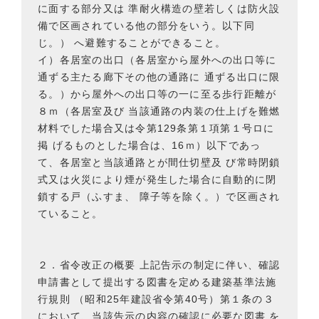
に面する部分又は 準耐火構造の壁若しくは防火設
備で区画されている他の部分をいう。以下同
じ。） へ避難することができること。
イ）各居室の出口（各居室から屋外への出口等に
通ずる主たる廊下その他の通路に 通ずる出口に限
る。）から屋外への出口等の一に至る歩行距離が
８ｍ（各居室及び 当該通路の内装の仕上げを難燃
材料でした場合又は令第129条第１項第１号ロに
掲 げるものとした場合は、16ｍ）以下であっ
て、各居室と当該通路とが間仕切壁及 び常時閉鎖
式又は火災により煙が発生した場合に自動的に閉
鎖する戸（ふすま、 障子等を除く。）で区画され
ていること。
２．省令改正の概要 上記告示の制定に伴い、確認
申請書として提出する図書を定める建築基準法施
行規則 （昭和25年建設省令第40号）第１条の３
において、当該告示の内容の確認に必要な図書 を