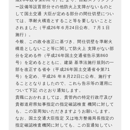
ー設備等設置部分その他防火上支障がないものと
して国土交通 大臣が定める部分の間仕切壁につい
ては、準耐火構造とすること等を要しないことと
されました（平成26年６月24日公布、７月１日
施行）。
今般、この政令改正に基づき、間仕切壁を準耐火
構造としないこと等に関して防火上 支障がない部
分を定める件（平成26年国土交通省告示第860
号）を定めるとともに、建築 基準法施行規則の一
部を改正する省令（平成26年国土交通省令第71
号）を定め、平成26 年８月22日に公布、施行す
ることとなりましたので、これら告示等の運用に
ついて下記 のとおり通知します。
貴職におかれましては、貴管内の特定行政庁及び
貴都道府県知事指定の指定確認検査 機関に対して
も、この旨周知いただきますようお願いします。
なお、国土交通大臣指定 又は地方整備局長指定の
指定確認検査機関に対しても、この旨通知してい